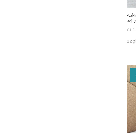
Schl
«ho
CHF
zzg