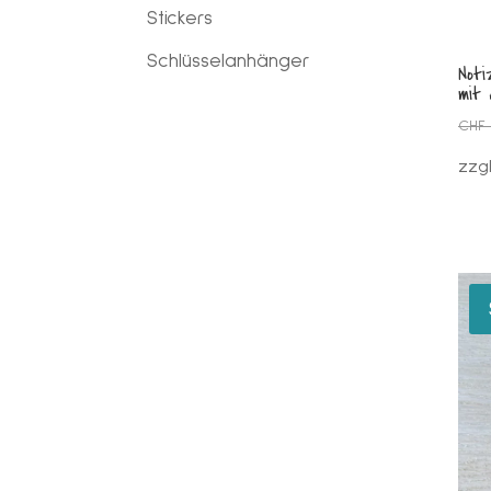
Stickers
Schlüsselanhänger
Not
mit 
CHF
zzg