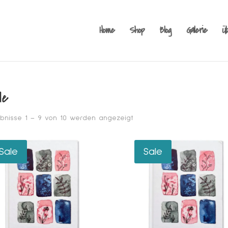
Products
search
Home
Shop
Blog
Galerie
Ü
le
Nach
bnisse 1 – 9 von 10 werden angezeigt
neuesten
sortiert
Sale
Sale