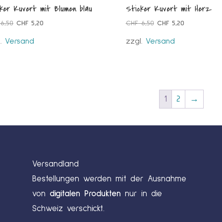
ker Kuvert mit Blumen blau
Sticker Kuvert mit Herz
Ursprünglicher
Aktueller
Ursprünglicher
Aktueller
6,50
CHF
5,20
CHF
6,50
CHF
5,20
Preis
Preis
Preis
Preis
l.
Versand
zzgl.
Versand
war:
ist:
war:
ist:
CHF 6,50
CHF 5,20.
CHF 6,50
CHF 5,20.
1
2
→
Versandland
Bestellungen werden mit der Ausnahme
von
digitalen Produkten
nur in die
Schweiz verschickt.