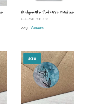
me
Handgemalte Postkarte Blautöne
Ursprünglicher
Aktueller
CHF
7,90
CHF
6,30
Preis
Preis
zzgl.
Versand
war:
ist:
CHF 7,90
CHF 6,30.
Sale