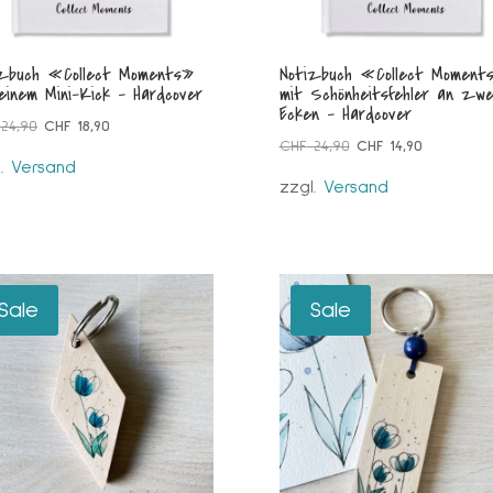
izbuch «Collect Moments»
Notizbuch «Collect Moment
einem Mini-Kick – Hardcover
mit Schönheitsfehler an zwe
Ecken – Hardcover
Ursprünglicher
Aktueller
24,90
CHF
18,90
Ursprünglicher
Aktueller
CHF
24,90
CHF
14,90
Preis
Preis
l.
Versand
Preis
Preis
war:
ist:
zzgl.
Versand
war:
ist:
CHF 24,90
CHF 18,90.
CHF 24,90
CHF 14,90.
Sale
Sale