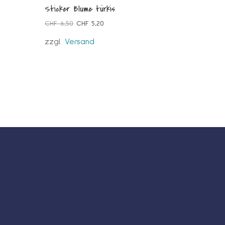
Sticker Blume türkis
Ursprünglicher
Aktueller
CHF
6,50
CHF
5,20
Preis
Preis
zzgl.
Versand
war:
ist:
CHF 6,50
CHF 5,20.