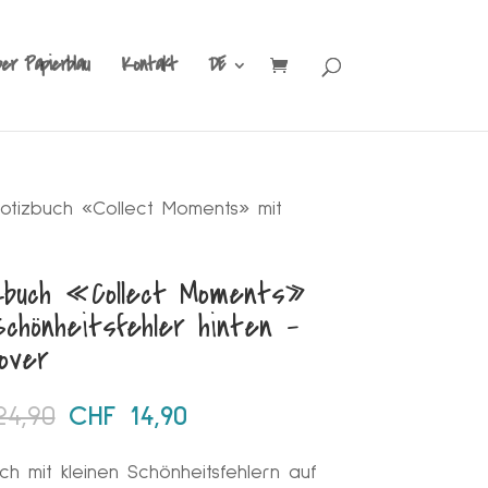
ber Papierblau
Kontakt
DE
tizbuch «Collect Moments» mit
zbuch «Collect Moments»
chönheitsfehler hinten –
over
Ursprünglicher
Aktueller
4,90
CHF
14,90
Preis
Preis
ch mit kleinen Schönheitsfehlern auf
war:
ist: