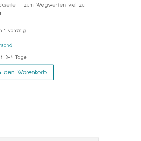
ckseite – zum Wegwerfen viel zu
CHF 24,90
CHF 14,90.
!
 1 vorrätig
rsand
it:
3-4 Tage
A
n den Warenkorb
ch
l
t
t
s»
e
r
itsfehler
n
a
t