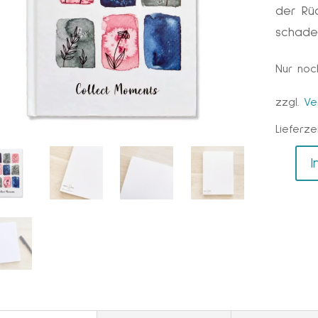
der Rü
schade
Nur noch
zzgl.
Ve
Lieferze
I
Notizbu
«Collec
Moment
mit
Schönhe
hinten
–