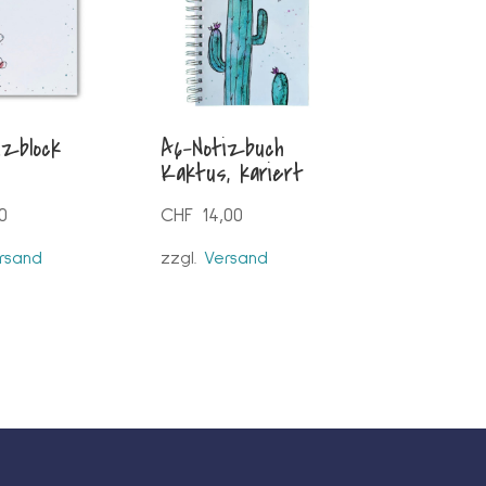
izblock
A6-Notizbuch
Kaktus, kariert
0
CHF
14,00
rsand
zzgl.
Versand