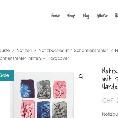
Products
search
Home
Shop
Blog
Galerie
Ü
dukte
/
Notizen
/
Notizbücher mit Schönheitsfehler
/ No
önheitsfehler hinten – Hardcover
Noti
Sale
mit S
Hardc
CHF
2
Notizbu