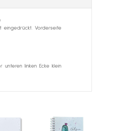
ver
i
v
n
e
t eingedrückt. Vorderseite
:
 unteren linken Ecke klein