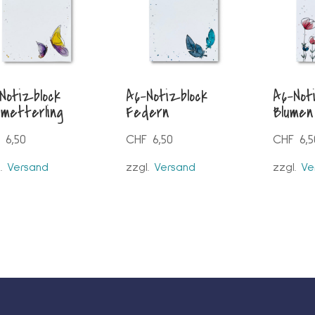
Notizblock
A6-Notizblock
A6-Not
metterling
Federn
Blumen
6,50
CHF
6,50
CHF
6,5
l.
Versand
zzgl.
Versand
zzgl.
Ve