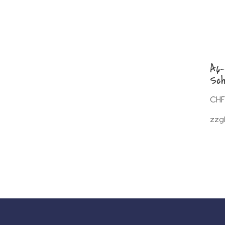
A6-
Sch
CHF
zzg