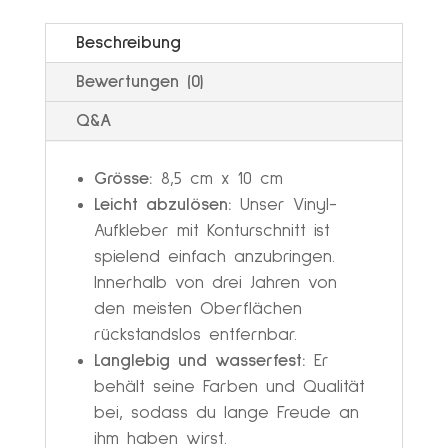
r
Beschreibung
n
Bewertungen (0)
a
t
Q&A
i
v
Grösse:
8,5 cm x 10 cm
Leicht abzulösen:
Unser Vinyl-
e
Aufkleber mit Konturschnitt ist
:
spielend einfach anzubringen.
Innerhalb von drei Jahren von
den meisten Oberflächen
rückstandslos entfernbar.
Langlebig und wasserfest:
Er
behält seine Farben und Qualität
bei, sodass du lange Freude an
ihm haben wirst.