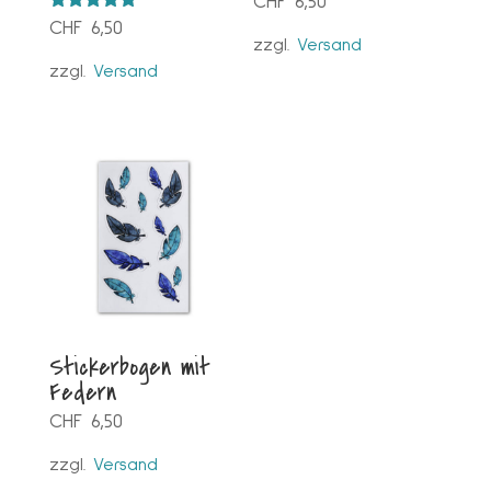
CHF
6,50
Bewertet mit
CHF
6,50
5.00
zzgl.
Versand
von 5
zzgl.
Versand
Stickerbogen mit
Federn
CHF
6,50
zzgl.
Versand