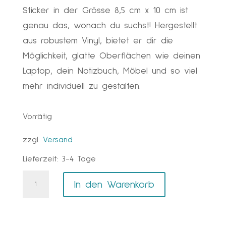
Sticker in der Grösse 8,5 cm x 10 cm ist
genau das, wonach du suchst! Hergestellt
aus robustem Vinyl, bietet er dir die
Möglichkeit, glatte Oberflächen wie deinen
Laptop, dein Notizbuch, Möbel und so viel
mehr individuell zu gestalten.
Vorrätig
zzgl.
Versand
Lieferzeit:
3-4 Tage
Little
A
In den Warenkorb
Deer
l
Sticker
t
Menge
e