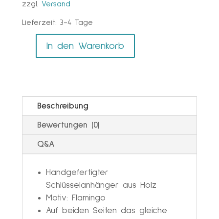
zzgl.
Versand
Lieferzeit:
3-4 Tage
A
In den Warenkorb
Schlüsselanhänger
l
Flamingo
t
Menge
e
r
Beschreibung
n
Bewertungen (0)
a
t
Q&A
i
Handgefertigter
v
Schlüsselanhänger aus Holz
e
Motiv: Flamingo
:
Auf beiden Seiten das gleiche