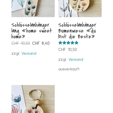
Schlüsselanhänger
Schlüsselanhänger
lang «home sweet
Bumenwiese «du
home»
bist die Beste»
Ursprünglicher
Aktueller
CHF
10,50
CHF
8,40
Bewertet mit
CHF
10,50
Preis
Preis
5.00
zzgl.
Versand
von 5
war:
ist:
zzgl.
Versand
CHF 10,50
CHF 8,40.
ausverkauft